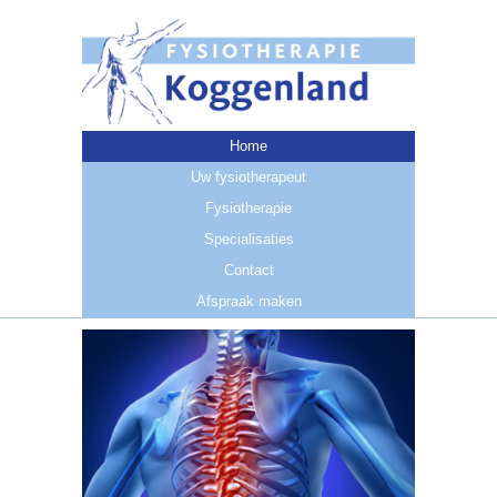
Home
Uw fysiotherapeut
Fysiotherapie
Specialisaties
Contact
Afspraak maken