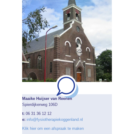
Maaike Huijser van Reenen
Spierdijkerweg 106D
t:
06 31 36 12 12
e:
info@fysiotherapiekoggenland.nl
Klik hier om een afspraak te maken