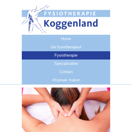
Home
Uw fysiotherapeut
Fysiotherapie
Specialisaties
Contact
Afspraak maken